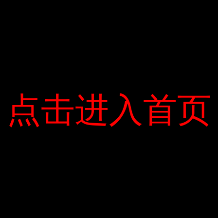
2. Hầu hết mèo và chó là một phần của gia đình.
3. Những con chó có hình dạng vô nhân đạo (như chạm
đất, đáng kinh ngạc, kéo lê) bị đánh cắp và bắt giữ.
4. Vì những con chó có “thịt” không được nuôi và quản lý,
nhiều con chó cái mang thai luôn bị giết thịt 5. Phương
点击进入首页
点击进入首页
tiện vận chuyển được xếp chồng lên nhau trong phương
tiện vận chuyển thô hoặc thô.
— -6. Không có quy trình để giảm thiểu nỗi đau trong quá
trình giết mổ. Động vật bị giết mổ phải chứng kiến ​​những bi
kịch của người khác. Trang ý kiến ​​ở đây.
Cường Trinh